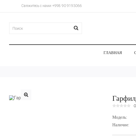
Свяжитесь с нами +998 90 9193066
ГЛАВНАЯ
Гарфил
О
Модель:
Наличие: